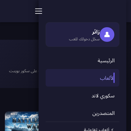
ألعاب سكور بوينت
🏠 الرئيسية
›
🎮 الألعاب
›
♟️ استراتيجية
زائر
👤
سجّل دخولك للعب
♟️ استراتيجية
الرئيسية
خطِّط وانتصر في أفضل ألعاب الاستراتيجية المجانية على سكور بوينت
الألعاب
سكوري لاند
المتصدرين
⚡ ألعاب تفاعلية