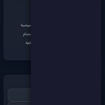
الجديد
الدعم
💬
✨
آخر الأخبار
من نحن
نبض سكور
سياسة الخصوصية
آراء اللاعبين
شروط الاستخدام
قريباً
الأسئلة الشائعة
قريباً
اتصل بنا
حمّل تطبيق سكور بوينت
📲
احصل عليه من
Google Play