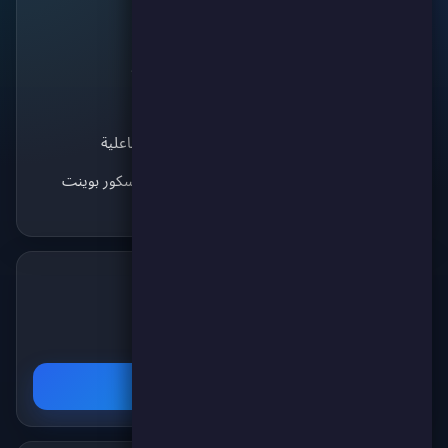
منصة الألعاب الرائدة
الألعاب
للتنافس والترفيه. انضم
سكوري لاند
لآلاف اللاعبين واستمتع
ماتش كورة
بأفضل الألعاب!
الألعاب التفاعلية
استكشف سكور بوينت
تابعنا على تيليغرام
✈️
انضم لقناتنا على تيليغرام ليصلك كل جديد عن
الألعاب والمسابقات والجوائز!
اشترك الآن