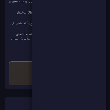
نمط اللعب المتقدم: اجمع النقاط واستخدم "القدرات الخاصة" (Power-ups)
لقلب موازين المعركة لصالحك.
تحدي الأساطيل: دمر الغواصات، والمدمرات، وحاملات الطائرات لتعلن
سيطرتك الكاملة على البحر.
ألعاب بدون تحميل: العبها فوراً على متصفحك بتصميم رائع وأداء سلس على
الجوال والكمبيوتر.
طريقة التحكم واللعب: استخدم الماوس أو اللمس لاختيار المربعات على
الخريطة وإطلاق القذائف. حدد مواقع سفنك في البداية، ثم ابدأ تبادل النيران
مع الخصم حتى النصر!
النتائج: احصل على أعلى نقاط ممكنة.
التحدي: تنافس مع اللاعبين الآخرين.
حقق نتيجة
١٬٨٠٠
واحصل على
٥٥
نقطة و
١٥
ScoreCoin
بعد تحقيق النتيجة ستحصل على وسام اللعبة
🎮 ألعاب ذات صلة