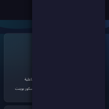
روابط
🔗
سكور بوينت
منصة الألعاب الرائدة
الألعاب
للتنافس والترفيه. انضم
سكوري لاند
لآلاف اللاعبين واستمتع
ماتش كورة
بأفضل الألعاب!
الألعاب التفاعلية
استكشف سكور بوينت