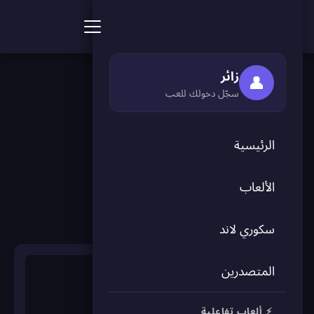
ألعاب سكور بوينت
🏠 الرئيسية
›
🎮 الألعاب
›
♟️ استراتيجية
›
حرب السفن
زائر
👤
سجّل دخولك للعب
← العودة للألعاب
الرئيسية
حرب السفن
الألعاب
♟️ استراتيجية
سكوري لاند
المتصدرين
⚡ ألعاب تفاعلية