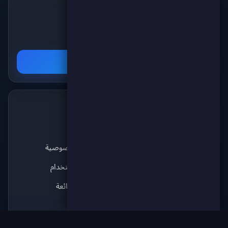
تابعنا على تيليغرام
✈️
انضم لقناتنا على تيليغرام ليصلك كل جديد عن
الألعاب والمسابقات والجوائز!
اشترك الآن
الجديد
الدعم
💬
✨
آخر الأخبار
من نحن
نبض سكور
سياسة الخصوصية
آراء اللاعبين
شروط الاستخدام
قريباً
الأسئلة الشائعة
قريباً
اتصل بنا