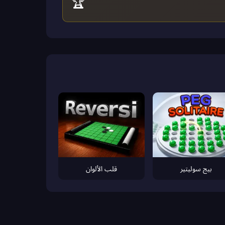
🏆
بيج سوليتير
قلب الألوان