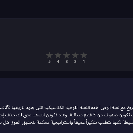
★
★
★
★
★
5
4
3
2
1
يخ مع لعبة الرحى! هذه اللعبة اللوحية الكلاسيكية التي يعود تاريخها لآل
تتنافس مع خصمك في وضع القطع على اللوحة بهدف تكوين صفوف من 3 قطع متتالية، و
بسيطة لكنها تتطلب تفكيراً عميقاً واستراتيجية محكمة لتحقيق الفوز. ه