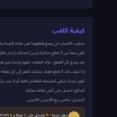
كيفية اللعب
يتناوب اللاعبان في وضع قطعهما على نقاط اللوحة واح
كوّن صفاً من 3 قطع متتالية (رحى) لتحذف إحدى قطع خصمك.
بعد وضع كل القطع، حرّك قطعك خطوة واحدة نحو نقطة
إذا تبقت لك 3 قطع فقط، يمكنك القفز إلى أي نقطة فارغة على اللوحة.
تفوز عندما يتبقى لخصمك قطعتان فقط أو لا يجد حرك
النتائج: احصل على أعلى نقاط ممكنة.
التحدي: تنافس مع اللاعبين الآخرين.
حقق نتيجة
٩٠٠
واحصل على
١٠
نقطة و
٥
ScoreCoin