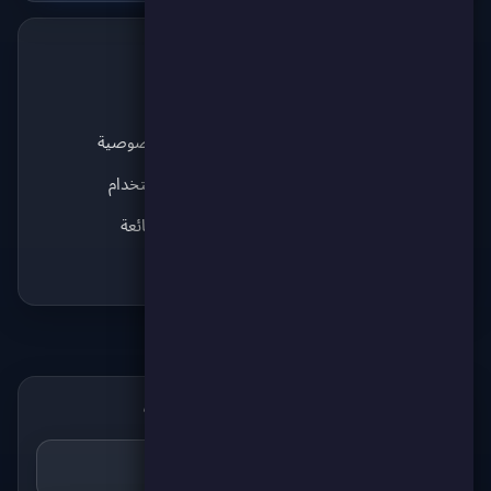
الجديد
الدعم
💬
✨
آخر الأخبار
من نحن
نبض سكور
سياسة الخصوصية
آراء اللاعبين
شروط الاستخدام
قريباً
الأسئلة الشائعة
قريباً
اتصل بنا
حمّل تطبيق سكور بوينت
📲
احصل عليه من
Google Play