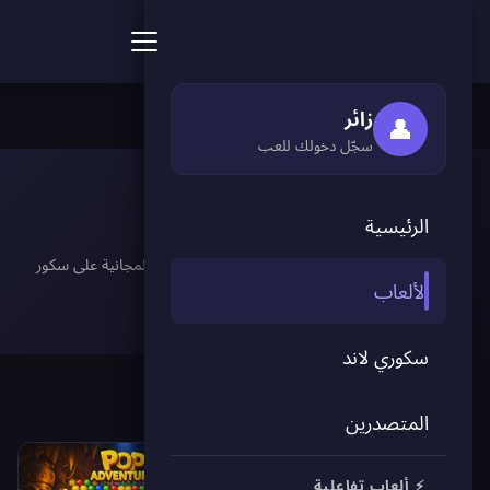
ألعاب سكور بوينت
🏠 الرئيسية
›
🎮 الألعاب
›
🎯 تصويب
زائر
👤
سجّل دخولك للعب
🎯 تصويب
الرئيسية
صوِّب واهدف في أفضل ألعاب التصويب والرماية المجانية على سكور
الألعاب
بوينت
سكوري لاند
المتصدرين
⚡ ألعاب تفاعلية