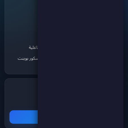
روابط
🔗
سكور بوينت
منصة الألعاب الرائدة
الألعاب
للتنافس والترفيه. انضم
سكوري لاند
لآلاف اللاعبين واستمتع
ماتش كورة
بأفضل الألعاب!
الألعاب التفاعلية
استكشف سكور بوينت
تابعنا على تيليغرام
✈️
انضم لقناتنا على تيليغرام ليصلك كل جديد عن
الألعاب والمسابقات والجوائز!
اشترك الآن