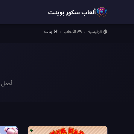
ألعاب سكور بوينت
🏠 الرئيسية
›
🎮 الألعاب
›
👗 بنات
أجمل أ