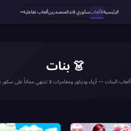
الرئيسية
الألعاب
سكوري لاند
المتصدرين
ألعاب تفاعلية
👗 بنات
لعاب البنات — أزياء وديكور ومغامرات لا تنتهي مجاناً على سكور 