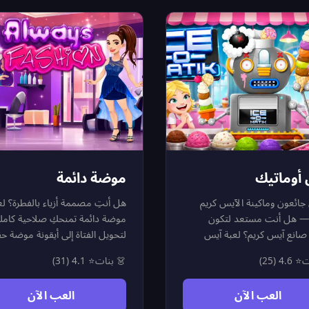
سهلة وممتعة، حيث يمكنكِ تغيير
إلى صالون تلوين شعر لوسي و
مظهر الدبدوب بلمسات بسيطة
أحدث الصبغات والتسريحا
لتناسب أجواء البحر والشمس.
تناسب إطلالتها في كل ا
موضة دائمة
آيس أوم
 أنتِ مصممة أزياء بالفطرة؟ لعبة
الزبائن جائعون وماكينة الآي
وضة دائمة تمنحكِ صلاحية كاملة
جاهزة — هل أنت مستعد
ل الفتاة إلى أيقونة موضة حقيقية!
أفضل صانع آيس كريم؟ لع
ختاري كل شيء بحرية تامة — من
أوماتيك تضعك خلف ماكينة آي
⭐ 4.1 (31)
👗 بنات
⭐ 4.6 (25)

ريحة الشعر العصرية ولون العيون
رائعة ومهمتك إرضاء زبائنك الم
لساحر، إلى الفستان الأنيق والحذاء
قبل نفاد وقتهم! اقرأ طلب ك
العب الآن
العب الآن
ناسب والإطار الذي يكمل الإطلالة.
بعناية وافهم ما يريده بال