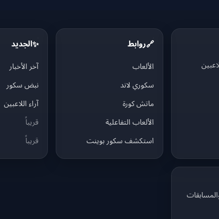
روابط
الجديد
✨
🔗
اعبين
الألعاب
آخر الأخبار
سكوري لاند
نبض سكور
ماتش كورة
آراء اللاعبين
الألعاب التفاعلية
قريباً
استكشف سكور بوينت
قريباً
والمسابقات