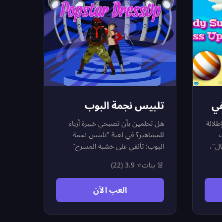
في
تلبيس نجمة البوب
لالة
هل تحلمين بأن تصبحي خبيرة أزياء
للمشاهير؟ في لعبة "تلبيس نجمة
ل"،
البوب: تألقي على خشبة المسرح"
الأضواء كلها مسلطة عليكِ! اختاري
👗 بنات
⭐ 3.9 (22)
نجمة البوب المفضلة لديكِ وساعديها
فية
لتظهر بأبهى إطلالة قبل الصعود إلى
العب الآن
المسرح. استعرضي ذوقك الرفيع في
لخيار
اختيار الفساتين اللامعة، الإكسسوارات
بنات
العصرية، وتسريحات الشعر المذهلة.