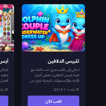
اختيار
ت التي
لفصول.
اتيك
تلبيس الدلافين
س كريم
ادخلي إلى عالم سحري تحت الماء مع
 لتكون
لعبة تلبيس الدلافين! نسّقي أجمل
بة آيس
الأزياء والإكسسوارات البحرية لزوج من
س كريم
الدلافين الأكثر لطفاً وحلاوة. اختاري من
 بنات
⭐ 4.1 (21)
👗 بنات
نتظرين
خزانة ملابس مائية رائعة تضم دبابيس
ل زبون
شعر على شكل نجوم البحر، وقبعات
العب الآن
ضبط، ثم
المرجان، وقلادات اللؤلؤ، وتيجان البحر،