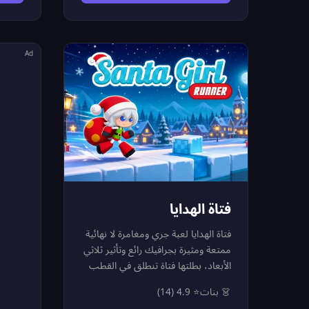
والكثير من الإكسسوارات الجميلة.
اضغط ا
نسّقي المظهرين ليتطابقا أو اختاري
الماكين
أسلوباً مختلفاً لكل دولفين لمزيد من
أخطأت 
الإبداع والمرح. لا عدادات وقت ولا
إلغاء 
Ad
منافسة — فقط إبداعك وخيالك في
الزبون
عالم هادئ وملون تحت أمواج البحر.
بإرضاء 
مثالية للأطفال والكبار الباحثين عن
للمرحلة
تجربة مريحة وممتعة!
كل مست
وسرعة و
إرضاء 
فتاة الهدايا
فتاة الهدايا لعبة جري ومغامرة لا نهائية
ممتعة ومثيرة بجرافيك رائع وتأثير ثلاثي
الأبعاد، بطلتها فتاة تنطلق في القطب
الشمالي لتجمع كل الهدايا المتناثرة في
👗 بنات
⭐ 4.9 (14)
طريقها. عليكِ الجري لأطول مسافة