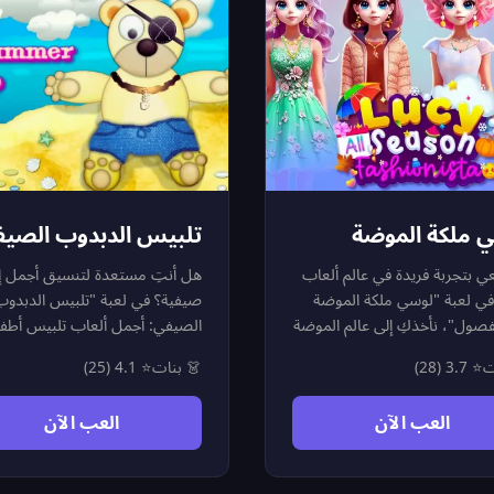
بيس الدبدوب الصيفي
لوسي ملكة ال
نتِ مستعدة لتنسيق أجمل إطلالة
استمتعي بتجربة فريدة في عالم
صيفية؟ في لعبة "تلبيس الدبدوب
بنات! في لعبة "لوسي ملكة 
يفي: أجمل ألعاب تلبيس أطفال"،
لكل الفصول"، نأخذكِ إلى عالم 
نمنحكِ فرصة لتكوني خبيرة موضة
والجمال لتصبحي خبيرة التنسيق ا
⭐ 4.1 (25)
👗 بنات
⭐ 3.7 (28)

لألطف دبدوب! اختاري من بين
إذا كنتِ من عشاق ألعاب تلبي
وعة واسعة من الملابس الصيفية
والمكياج، فهذه اللعبة تمنحك
العب الآن
العب الآن
المنعشة، القبعات، والنظارات
ملابس ضخمة ومتنوعة تشمل
ية الملونة. هذه اللعبة هي الخيار
فصول السنة. لا يتوقف الإبد
ثل لكل من يبحث عن ألعاب بنات
الملابس فحسب، بل يمكنكِ 