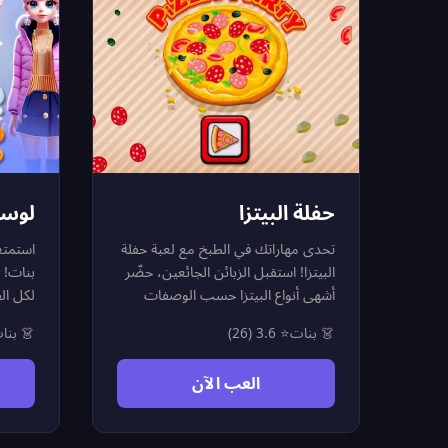
موضة
حفلة البيتزا
 ألعاب
تحدى مهاراتك في الطبخ مع لعبة حفلة
الموضة
البيتزا! استقبل الزبائن الجائعين، حضّر
الموضة
أشهى أنواع البيتزا حسب الوصفات
لأولى.
الأصلية، واجمع النقاط لتطوير مطعمك.
 بنات
⭐ 3.6 (26)
👗 بنات
س بنات
لعبة طبخ سريعة وممتعة تتطلب الدقة
ِ خزانة
والسرعة قبل أن ينفد وقت الزبائن.
العب الآن
 جميع
العبها الآن أون لاين مجاناً واثبت أنك
اع عند
أفضل شيف بيتزا!
الدخول