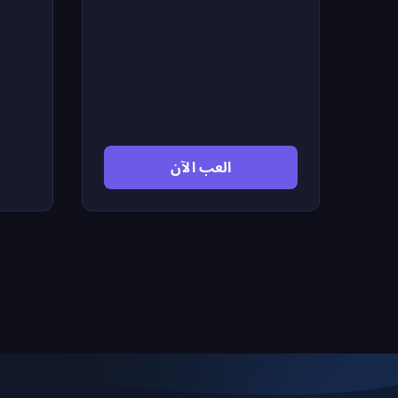
ممكنة وجمع أكبر عدد من الهدايا مع
الحذر من الأعداء والعوائق الكثيرة التي
تعترض الطريق. كلما ركضتِ أبعد
وتفاديتِ المخاطر زادت نقاطكِ
واقتربتِ من تحطيم الرقم القياسي.
لعبة مسلية بأجواء شتوية جميلة تناسب
كل الأعمار وتخليكِ تتحدين نفسكِ مرة
بعد مرة.
العب الآن