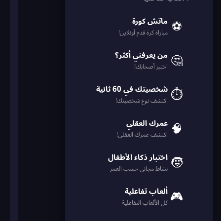
ماتش كورة
⚽
مباراة كرة قدم أونلاين!
من يعرفني أكثر؟
🤔
اختبر أصحابك!
شخصيتك في 60 ثانية
⏱️
اكتشف نوع شخصيتك!
عمرك العقلي
🧠
اكتشف عمرك العقلي!
اختبار ذكاء الأطفال
🧒
نشاط مجاني حسب العمر
ألعاب تفاعلية
🎮
كل الألعاب التفاعلية