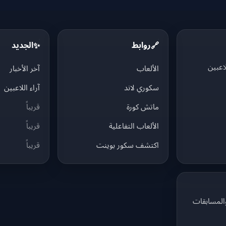
روابط
الجديد
✨
🔗
اعبين
الألعاب
آخر الأخبار
سكوري لاند
آراء اللاعبين
ماتش كورة
قريباً
الألعاب التفاعلية
قريباً
اكتشف سكور بوينت
قريباً
والمسابقات