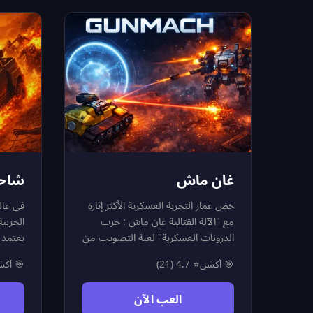
وسط وا
الذهبي
جديد و
غان ماش
شاحن
خض غمار التجربة العسكرية الأكثر إثارة
في عال
مع "الآلة القتالية غان ماش : حرب
الحربي
الدرونات العسكرية" لعبة التصويب من
يعتمد 
منظور علوي التي تضعك في قلب
الزومب
🎯 أكشن
⭐ 4.7 (21)
🎯 أك
ساحة اختبار الدرونات القتالية. مهمتك
مزيج م
هي البقاء على قيد الحياة لأطول فترة
التفاع
العب الآن
ممكنة ومواجهة موجات لا تنتهي من
واحدة 