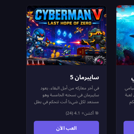
 بل
التحطيم لتحقيق أعلى نتيجة في واحدة
رة
من أمتع ألعاب تفريغ الغضب
نت
والتحدي.
تخليد
سايبرمان 5
يامي
في آخر معاركه من أجل البقاء، يعود
لعبة
سايبرمان في نسخته الخامسة وهو
كم
مستعد لكل شيء! أنت تتحكم في بطل
دفك
آلي نصف إنسان مسلح بمسدس قوي،
🎯 أكشن
⭐ 4.1 (24)
مهمتك هي اجتياز 6 مراحل مليئة
بالأعداء والفخاخ والخطر في كل زاوية.
العب الآن
ل
في كل مرحلة عليك جمع 3 ماسات