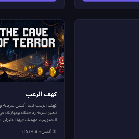
الأعداء. السر هنا ليس فقط في
الوصول إلى الطائرات والمروحيات
ات، بل في نقر المستمر على
الجو! ابتلع البشر للحفاظ على ص
ة لشحن طاقتها والحفاظ على
وتعويض الدماء المفقودة في المع
فاعها. اجمع الموارد لزيادة عدد
أكمل المهمات المتنوعة، ارقَ في 
 وتطوير الأسلحة حتى تصل إلى
النتائج لفتح أقوى الوحوش، وحطم
أقصى مستوى (Max Level)، وعندما
الأرقام القياسية بالتهام كل شيء 
عدادك، فعل "وضع الهيجان"
رحمة. هل يمكن لقرشك الإفلات 
(Fury Mode) لتسحق كل ما يقف في
مياه ميامي وهو في قمة قوته؟
!
كهف الرعب
كهف الرعب لعبة أكشن سريعة وم
تختبر سرعة رد فعلك ومهارتك في
التصويب، مهمتك فيها الطيران د
الكهف لأعلى مع تفادي كل العوائ
🎯 أكشن
⭐ 4.8 (19)
التي تعترض طريقك. استخدم دف