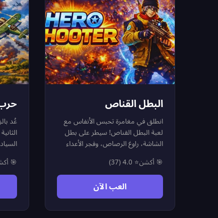
البطل القناص
حرب ال
انطلق في مغامرة تحبس الأنفاس مع
عُد با
لعبة البطل القناص! سيطر على بطل
الشاشة، راوغ الرصاص، وفجر الأعداء
السيادة
في لعبة تصويب ثلاثية الأبعاد مذهلة.
في أهم
🎯 أكشن
⭐ 4.0 (37)
🎯 أك
اختر مهاراتك العشوائية بذكاء لزيادة
المعرك
قوتك وتجاوز المستويات الصعبة. لعبة
سحق أ
العب الآن
أكشن مجانية وسريعة لا تتطلب تحميلاً،
السيطر
العبها الآن واثبت أنك البطل الحقيقي!
لعبة ط
لسرعة ا