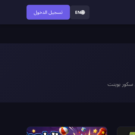
🌐
تسجيل الدخول
EN
ى سكور بوينت