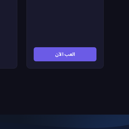
تلقائياً على كل عدو في طريقه. مهمتك
الحقيقية هي التحرك أعلى وأسفل بذكاء
لوضع بطلك في الموقع المثالي لإسقاط
أكبر عدد من الأعداء، مع تفادي الألغام
الأرضية ووابل رصاص الأعداء القادم من
كل الاتجاهات. في طريقك اجمع
الأسلحة الجديدة والترقيات التي تجعل
بطلك أقوى وأكثر فتكاً. الأعداء
العب الآن
يتصاعدون في العدد والقوة مع كل
تقدم — فلا مجال للتراجع ولا وقت
للتردد. هل تملك الاستراتيجية والسرعة
للنجاة من هذا الغزو الآلي الشرس؟