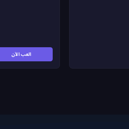
الصاروخ للصعود واجمع الرصاص
والذخيرة لإطلاق النار على الوحوش
والقضاء عليها. تُحسب نتيجتك 
أعلى مسافة تقطعها في الكهف، ف
طرت أبعد وتفاديت العوائق زادت
نقاطك. تحدَّ نفسك وحقق أعلى ر
قياسي في هذه المغامرة المشوقة
الكهف المرعب.
العب الآن