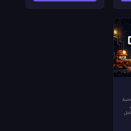
 في
مخبأة في أرجاء الخريطة لفتح باب
حتك
الخروج والانتقال للمرحلة التالية — لكن
ارك.
الطريق لن يكون سهلاً أبداً. الأعداء
لوحة
يطلقون النار بلا توقف والفخاخ الخطيرة
منتشرة في كل مكان، فعليك التحرك
دون
بذكاء والتصويب بدقة لتبقى على قيد
من
الحياة. اجمع العملات في طريقك لرفع
نقاطك، وكن يقظاً في كل خطوة. هل
يستطيع سايبرمان إنقاذ نفسه وإكمال
مهمته الأخيرة؟
ثيرة
اخل
ق
عات