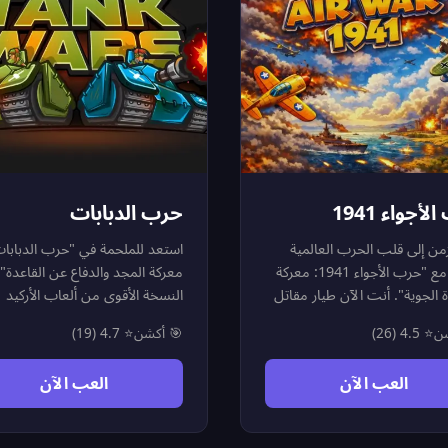
أجواء 1941
حرب الدبابات
لزمن إلى قلب الحرب العالمية
استعد للملحمة في "حرب الدبابات
الثانية مع "حرب الأجواء 1941: معركة
معركة المجد والدفاع عن القاعدة"،
 الجوية". أنت الآن طيار مقاتل
النسخة الأقوى من ألعاب الأركيد
 معارك التاريخ الجوية. سماء
الكلاسيكية! أنت الآن قائد مدرعة
شن
⭐ 4.5 (26)
🎯 أكشن
⭐ 4.7 (19)
ة مفتوحة أمامك، ومهمتك هي
ساحة معرك
سراب العدو ومنعهم من
حيث التخطيط لا يقل أهمية عن ال
العب الآن
العب الآن
ة على الأجواء. هذه ليست مجرد
ائرات، بل هي اختبار حقيقي
أنماط للعب، من المهمات الهادئة 
لبديهة والقدرة على المناورة
"مفرمة" القتال العنيف. مهمتك