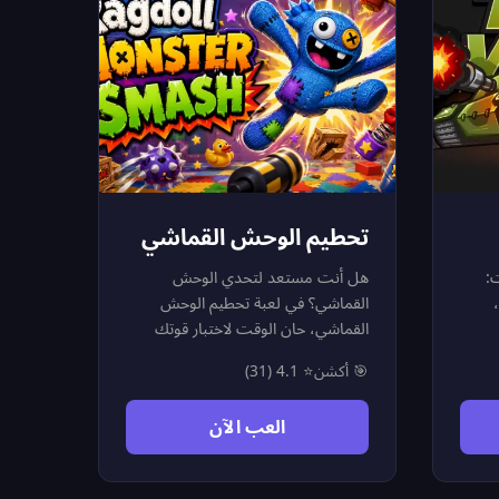
تحطيم الوحش القماشي
:
هل أنت مستعد لتحدي الوحش
القماشي؟ في لعبة تحطيم الوحش
القماشي، حان الوقت لاختبار قوتك
 في
وتفريغ طاقتك في مواجهة مرحة ومليئة
🎯 أكشن
⭐ 4.1 (31)
ة تضم أكثر من 120 مرحلة،
بالأكشن! استخدم الضربات والأدوات
قوة
المتنوعة لتوجيه أقوى الهجمات لهذا
العب الآن
التدميرية. اختر طريقك نحو المجد عبر 4
الوحش المشاغب، واجمع العملات
إلى
الذهبية مع كل ضربة ناجحة. طوّر
أدواتك، افتح وسائل أقوى، واستمر في