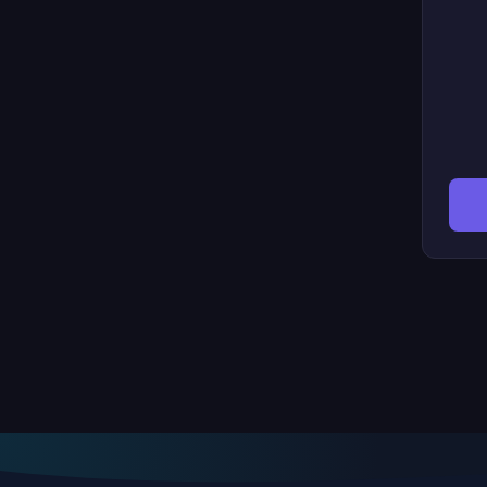
حسب
كلما
قم
 داخل