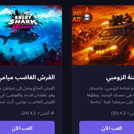
بل من الرصاص. اجمع العملات
ليست فقط تدمير مدرعات العدو،
ة أثناء القتال لتسجيل رقم قياسي
حماية قاعدتك من السقوط؛ فخسا
تصدر قائمة الطيارين الأساطير.
القاعدة تعني نهاية المهمة. هل أ
مستعد لمواجهة الزعماء الأقوياء و
اسمك في قائمة الأبطال؟
ة الزومبي
القرش الغاضب ميامي
م اجتاحه الزومبي، شاحنتك
القرش الجائع وصل إلى شواطئ م
ة هي حصنك الوحيد، وبقاؤها
وهو عطشان للدمار والفوضى! في 
على سرعتك! لعبة "شاحنة
القرش الغاضب ميامي، أنت تتح
ي : شاحنة النجاة المدمرة" هي
في وحش البحر الأكثر شراسة وه
شن
⭐ 4.3 (35)
🎯 أكشن
⭐ 4.5 (24)
ثير بين الأكشن والتصويب
هو تدمير كل ما يقف في طريقك.
لي؛ حيث تقود شاحنة قتالية
اصطد السباحين الخائفين، أغرق
العب الآن
العب الآن
وعليك تطويرها لتصمد أمام
القوارب وأهلك الجت سكي، وحاو