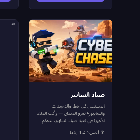
هجمات الأعداء داخل ساحة قتال
أمواج 
مشتعلة. لا تتوقف عن إطلاق النار،
الترقي
وطور سلاح مدفعك حتى المستوى
الشاحن
الرابع لتصبح قوة تدميرية لا تقهر.
قوة اند
Ad
استخدم ذكاءك واستعن بالمكافآت
الجنود
المتاحة من درونات التصليح والدروع
الطاقية لتصمد في وجه الانفجارات
يمتلئ 
وتسيطر على الميدان!
طريقك
صياد السايبر
المستقبل في خطر والدرويدات
والسايبورغ تغزو الميدان — وأنت الملاذ
الأخير! في لعبة صياد السايبر، تتحكم
في بطل خيال علمي شجاع يتقدم تلقائياً
🎯 أكشن
⭐ 4.2 (26)
في ساحة المعركة وبطلك يطلق النار