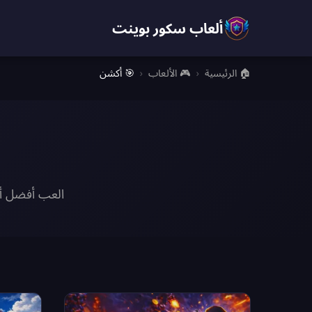
ألعاب سكور بوينت
🏠 الرئيسية
›
🎮 الألعاب
›
🎯 أكشن
العب أفضل ألع