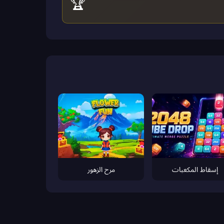
🏆
إسقاط المكعبات
مرح الزهور