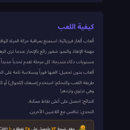
كيفية اللعب
ألعاب ألغاز فيزيائية: استمتع بمراقبة حركة المياه الو
مهمة الإنقاذ والنمو: شعور رائع بالإنجاز عندما ترى الز
مستويات ذكاء متدرجة: كل مرحلة تقدم تحدياً جديداً 
ألعاب بدون تحميل: العبها فوراً وبسلاسة تامة على ال
طريقة اللعب والتحكم: استخدم إصبعك (للجوال) أو الم
وهي ترتوي وتزدهر!
النتائج: احصل على أعلى نقاط ممكنة.
التحدي: تنافس مع اللاعبين الآخرين.
حقق نتيجة
٧٢
واحصل على
٢٥
نقطة و
١٠
ScoreCoin